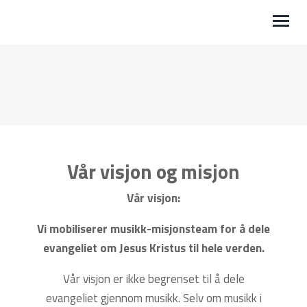
HJEM
OM OSS
VIL DU HA BESØK?
Vår visjon og misjon
VIL DU REISE?
Vår visjon:
GTM FESTIVAL
Vi mobiliserer musikk-misjonsteam for å dele
GI EN GAVE
evangeliet om Jesus Kristus til hele verden.
STØTT MISJONSTUR TIL NEDERLAND
Vår visjon er ikke begrenset til å dele
evangeliet gjennom musikk. Selv om musikk i