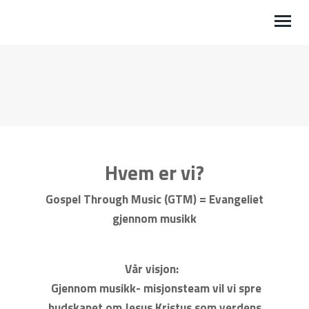
HJEM
OM OSS
VIL DU HA BESØK?
Hvem er vi?
VIL DU REISE?
Gospel Through Music (GTM) = Evangeliet
GTM FESTIVAL
gjennom musikk
GI EN GAVE
Vår visjon:
STØTT MISJONSTUR TIL NEDERLAND
Gjennom musikk- misjonsteam vil vi spre
budskapet om Jesus Kristus som verdens