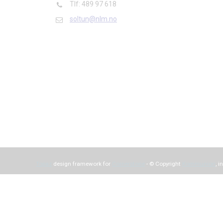
Tlf: 489 97 618
soltun@nlm.no
Topaz
design framework for
Cornerstone
- © Copyright
Kommunion
, i