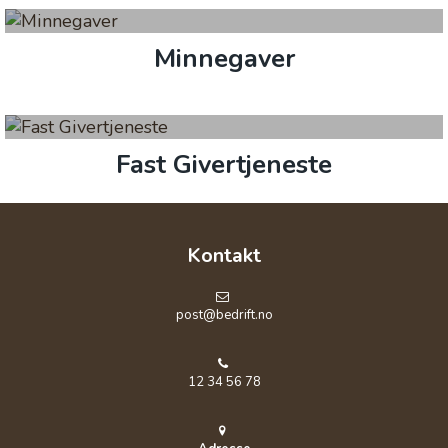
Minnegaver
Fast Givertjeneste
Kontakt
post@bedrift.no
12 34 56 78